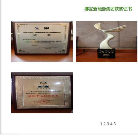
挪宝新能源集团获奖证书
1
2
3
4
5