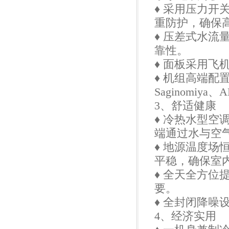
♦ 采用压力
重防护，确保高
♦ 压差式水
靠性。
♦ 面板采用
♦ 机组高端配置
Saginomi
3、舒适健康
♦ 冷热水型
端通过水与空
♦ 地源温度
平稳，确保室
♦ 全天全方
要。
♦ 全封闭降噪
4、经济实用