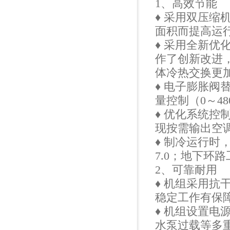
1、高效节能
♦ 采用双压
面积而提高运
♦ 采用全新
作了创新改进
体冷热交换更
♦ 电子膨胀
量控制（0～4
♦ 优化系统
现按需输出空
♦ 制冷运行时
7.0；地下环路
2、可靠耐用
♦ 机组采用抗
稳定工作有保
♦ 机组设置
水泵过载等多